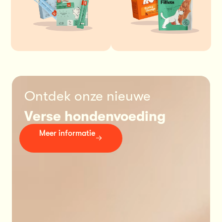
Ontdek onze nieuwe 
Verse hondenvoeding
Meer informatie