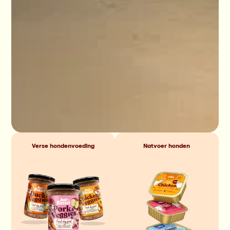
Verse hondenvoeding
Natvoer honden