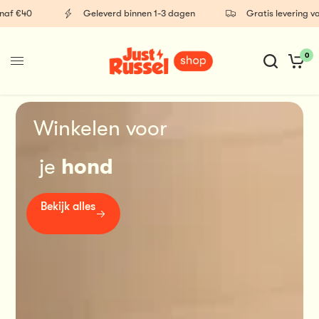
Geleverd binnen 1-3 dagen
Gratis levering vanaf €40
0
Winkelen voor
 je 
hond
Bekijk alles