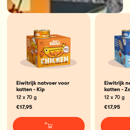
Eiwitrijk natvoer voor
Eiwitrijk 
katten - Kip
katten - Z
12 x 70 g
12 x 70 g
€17,95
€17,95
+